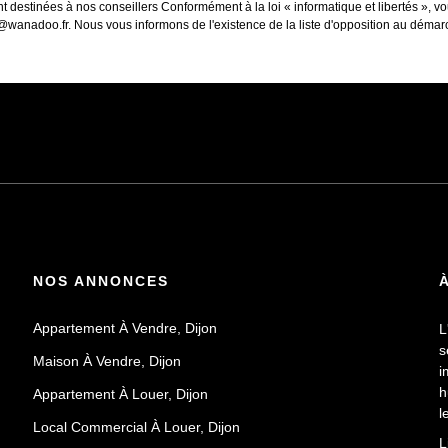
sont destinées à nos conseillers Conformément à la loi « informatique et libertés »,
nadoo.fr. Nous vous informons de l'existence de la liste d'opposition au démarcha
NOS ANNONCES
Appartement À Vendre, Dijon
L
s
Maison À Vendre, Dijon
i
h
Appartement À Louer, Dijon
l
Local Commercial À Louer, Dijon
v
L