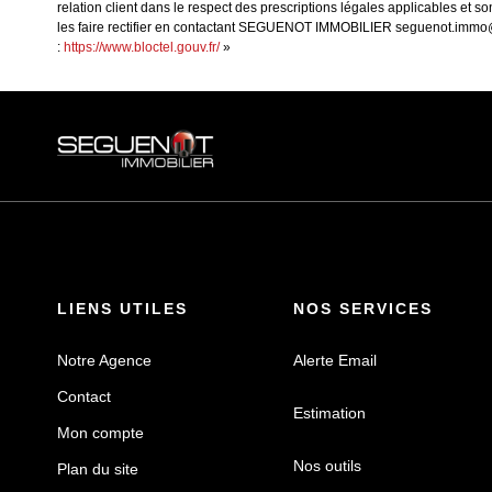
relation client dans le respect des prescriptions légales applicables et 
les faire rectifier en contactant SEGUENOT IMMOBILIER seguenot.immo@wa
:
https://www.bloctel.gouv.fr/
»
LIENS UTILES
NOS SERVICES
Notre Agence
Alerte Email
Contact
Estimation
Mon compte
Nos outils
Plan du site