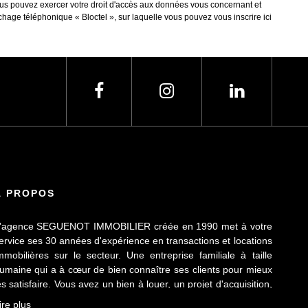
 vous pouvez exercer votre droit d'accès aux données vous concernant et
ge téléphonique « Bloctel », sur laquelle vous pouvez vous inscrire ici
À PROPOS
'agence SEGUENOT IMMOBILIER créée en 1990 met à votre
ervice ses 30 années d'expérience en transactions et locations
mmobilières sur le secteur. Une entreprise familiale à taille
umaine qui a à cœur de bien connaître ses clients pour mieux
es satisfaire. Vous avez un bien à louer, un projet d'acquisition,
ous souhaitez une estimation gratuite de votre bien ou vous
ire plus