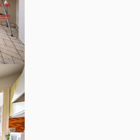
aires
es
vec
les.
salle