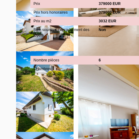
Prix
379000 EUR
Prix hors honoraires
379000 EUR
Prix au m2
3032 EUR
Bien soumis à l'encadrement des
Non
loyers
Intérieur
Nombre pièces
6
Chambres
3