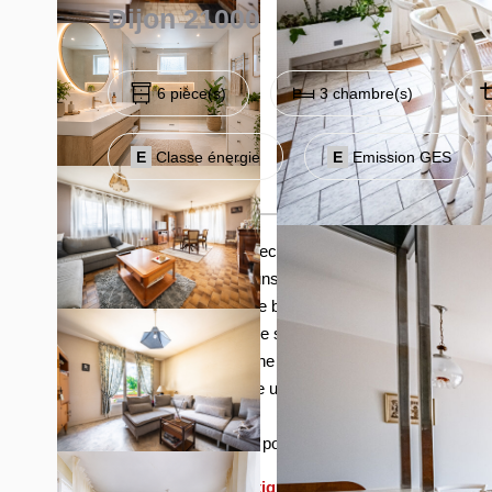
Dijon 21000
6 pièce(s)
3 chambre(s)
E
Classe énergie
E
Emission GES
Maison de 125 m² avec jardin localisée rue de la Ch
transports en communs.
La maison propose de beaux volumes et une distribut
terrasse, d'une cuisine spacieuse ainsi que de 3 cham
Possibilité de créer une vaste pièce de vie avec cuisi
Au sous-sol se trouve un garage double, une cave, un
de jeux?
Une belle opportunité pour créer une maison à votre 
Diagnostics énergétiques