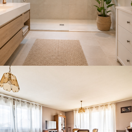
ville de Dijon dont 48 % des habitants sont propriétaires.
artements et 30 % de maisons.
 restaurants et un hypermarché.
DOLESCENTS
AGE MOYEN
39 ans
UEL PAR MÉNAGE
TAUX DE PROPRIÉTAIRES
ois
49 %
E
PART DES MÉNAGES SANS VOITURE
21 %
ÈCHES
RESTAURANTS ET CAFÉS
0,3 tous les 100m
in