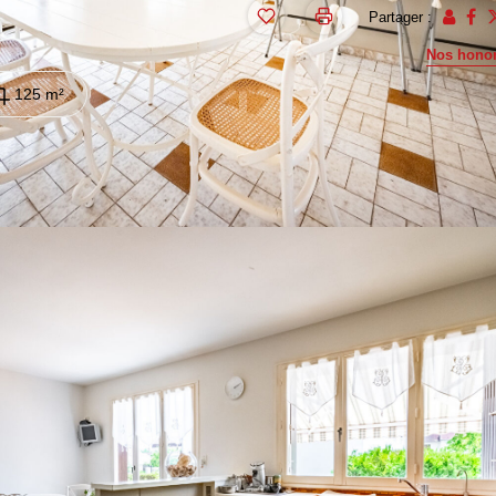
Partager :
Nos honor
125 m²
armette à proximité du lycée Général De Gaulle, des commerces et d
ion harmonieuse. Elle est composée d'une pièce à vivre lumineuse a
bres, d'une salle de bain et d'un WC séparé.
ne ouverte de près de 60 m², idéale pour répondre aux attentes actuel
e buanderie et une salle pouvant être aménagée en tant que bureau, 
image