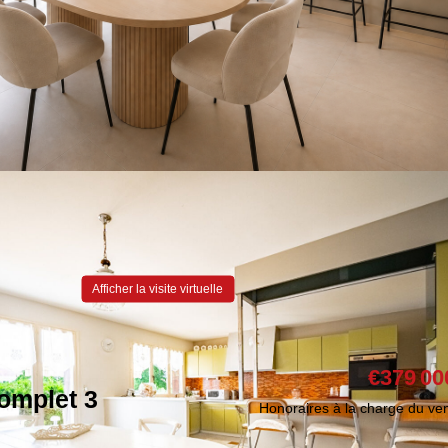
Afficher la visite virtuelle
€379 00
omplet 3
Honoraires à la charge du ve