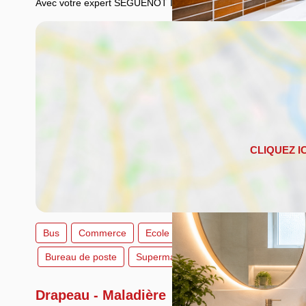
Avec votre expert SEGUENOT IMMOBILIER
Bus
Commerce
Ecole
Sport
Parc, Jardin et S
Bureau de poste
Supermarché
Drapeau - Maladière