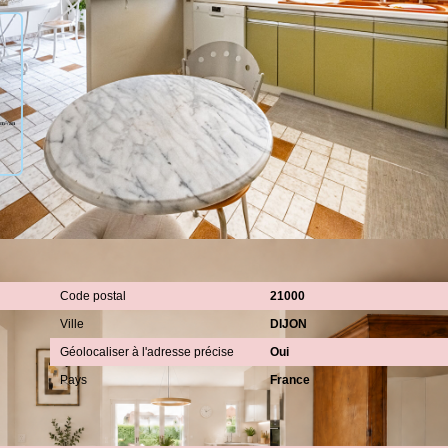
r un usage standard entre 3180€ et 4310€. indexées aux années
Localisation
Code postal
21000
Ville
DIJON
Géolocaliser à l'adresse précise
Oui
Pays
France
Surfaces