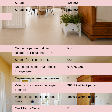
Surface
125 m2
Surface terrain
462 m2
Diagnostics
Concerné par un Etat des
Non
Risques et Pollutions (ERP)
Soumis à l'affichage du DPE
Oui
Date établissement Diagnostic
07/07/2025
Energétique
Consommation énergie primaire
E
Valeur consommation énergie
203.1 kWh/m2 par an
primaire
Valeur consommation énergie
199.9 kWh/m2 par an
finale
Gaz Effet de Serre
E