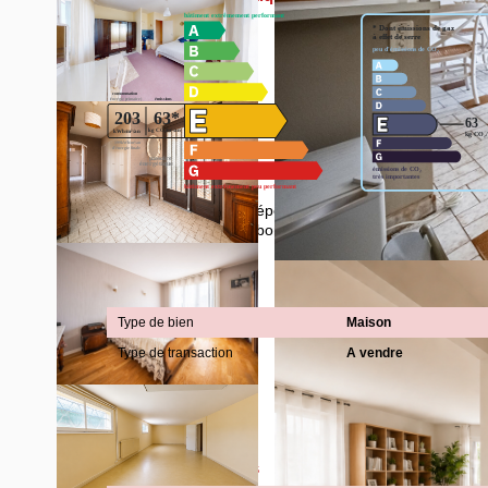
Montant estimé des dépenses annuelles d'énergie pou
2021,2022 et 2023 (abonnement compris).
Général
Type de bien
Maison
Type de transaction
A vendre
Aspects financiers