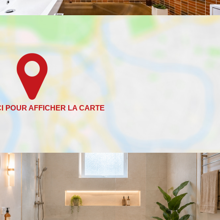
quare
Métro, gare et tramways
Parking
Restaurant