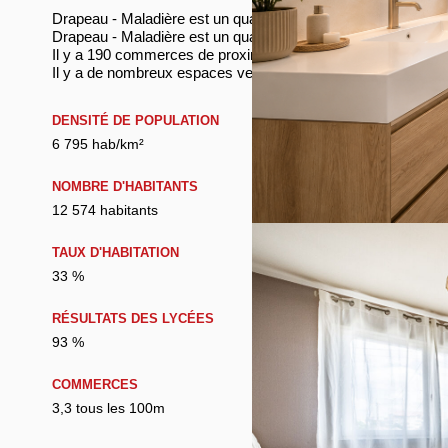
Drapeau - Maladière est un quartier de 12 300 habitants de la 
Drapeau - Maladière est un quartier calme avec 70 % d'app
Il y a 190 commerces de proximité dont des commerces, des
Il y a de nombreux espaces verts.
DENSITÉ DE POPULATION
ENFANTS ET A
6 795 hab/km²
24 %
NOMBRE D'HABITANTS
REVENU MENS
12 574 habitants
2 480 euros / m
TAUX D'HABITATION
TAXE FONCIÈR
33 %
30 %
RÉSULTATS DES LYCÉES
ECOLES ET CR
93 %
5,5 étab/km²
COMMERCES
MÉDECINS
3,3 tous les 100m
860 hab/médec