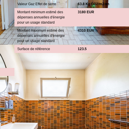
Valeur Gaz Effet de serre
63.8 Kg CO2/m2/an
Montant minimum estimé des
3180 EUR
dépenses annuelles d'énergie
pour un usage standard
Montant maximum estimé des
4310 EUR
dépenses annuelles d'énergie
pour un usage standard
Surface de référence
123.5