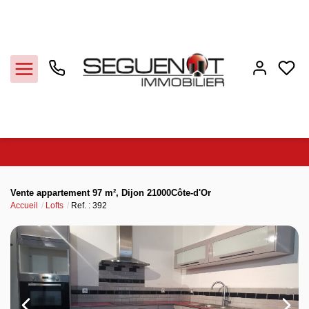
Acheter
Vente appartement 97 m², Dijon 21000Côte-d'Or
Accueil
Lofts
Ref. : 392
Estimer
Louer
Notre agence