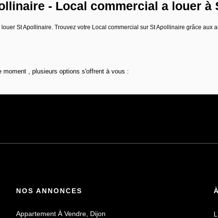
linaire - Local commercial a louer à S
 à louer St Apollinaire. Trouvez votre Local commercial sur St Apollinaire grâce
 moment , plusieurs options s'offrent à vous :
NOS ANNONCES
Appartement À Vendre, Dijon
L